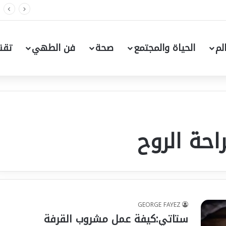
لفنون..العرض ١٠/٦ علي مسرح الهوسابير
لم
الحياة والمجتمع
صحة
فن الطهي
تقن
احة الروح
GEORGE FAYEZ
ستاتي:كيفة عمل مشروب القرفة