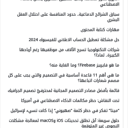
الاصطناعي
سباق الشرائح الدماغية.. حدود المنافسة على احتلال العقل
البشري
مهارات كتابة المحتوى
حل مشكلة تعطيل الحساب الاعلاني للفيسبوك 2024
شركات التكنولوجيا تسرح الآلاف من موظفيها رغم أرباحها
الكبيرة.. لماذا؟
ما هو فايربيز Firebase؟ وما الغاية منه؟
ما هي أهم 11 قاعدة أساسية في التصميم والتي يجب على كل
مصمم شعارات اتباعها؟
قائمة بأفضل مصادر التصميم المجانية لمحترفيّ تصميم الجرافيك
تحت النقاش: حظر مكالمات الذكاء الاصطناعي في أميركا
“ميتا” تفكر في حظر كلمة “صهيوني” إذا كانت تسيء لإسرائيل
حلول سريعة: آبل تطلق تحديثات iOS وmacOS لمعالجة مشكلات
النصوص غير المتوقعة