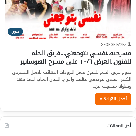
فنون
GEORGE FAYEZ
مسرحيه..نفسي بتوجعني…فريق الحلم
للفنون..العرض ١٠/٦ علي مسرح الهوسابير
يقوم فريق الحلم للفنون بعمل البروفات النهائيه للعمل المسرحي
الكبير ..نفسي بتوجعني...تأليف واخراج. الفنان الشاب احمد فهد
وبطولة مجموعه من…
أكمل القراءة »
أخر المقالات