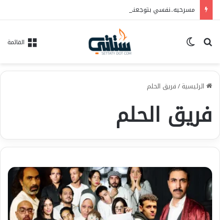
مسرحيه..نفسي بتوجعني…فريق الحلم للفنون..العرض ١٠/٦ علي مسرح الهوسابير
بحث عن
الوضع المظلم
القائمة
الرئيسية
/
فريق الحلم
فريق الحلم