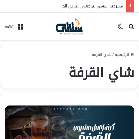
مسرحيه..نفسي بتوجعني…فريق الحلم للفنون..العرض ١٠/٦ علي مسرح الهوسابير
بحث عن
الوضع المظلم
القائمة
الرئيسية
/
شاي القرفة
شاي القرفة