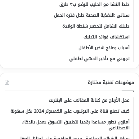
خلط النشا مع الحليب للرضع ب٣ طرق
ستاتي :التغذية الصحية خلال فترة الحمل
دليلك الشامل لتحضير شنطة الولادة
استكشاف فوائد التدليك
أسباب وعلاج شخير الأطفال
تجربتي مع تأخير المشي لطفلي
موضوعات تقنية مختارة
عمل الأرباح من كتابة المقالات على الإنترنت
كيف تصنع قناة على اليوتيوب على الكمبيوتر 2024 بكل سهولة
أمازون تطور مساعدا رقميا لتطبيق التسوق يعمل بالذكاء
الاصطناعي
سباق الشرائح الدماغية.. حدود المنافسة على احتلال العقل