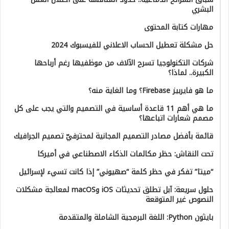
البشري
مهارات كتابة المحتوى
حل مشكلة تعطيل الحساب الاعلاني للفيسبوك 2024
شركات التكنولوجيا تسرح الآلاف من موظفيها رغم أرباحها
الكبيرة.. لماذا؟
ما هو فايربيز Firebase؟ وما الغاية منه؟
ما هي أهم 11 قاعدة أساسية في التصميم والتي يجب على كل
مصمم شعارات اتباعها؟
قائمة بأفضل مصادر التصميم المجانية لمحترفيّ تصميم الجرافيك
تحت النقاش: حظر مكالمات الذكاء الاصطناعي في أميركا
“ميتا” تفكر في حظر كلمة “صهيوني” إذا كانت تسيء لإسرائيل
حلول سريعة: آبل تطلق تحديثات iOS وmacOS لمعالجة مشكلات
النصوص غير المتوقعة
بايثون Python: اللغة البرمجية الشاملة والمتقدمة