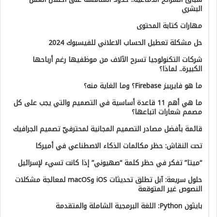
البشري
مهارات كتابة المحتوى
حل مشكلة تعطيل الحساب الاعلاني للفيسبوك 2024
شركات التكنولوجيا تسرح الآلاف من موظفيها رغم أرباحها
الكبيرة.. لماذا؟
ما هو فايربيز Firebase؟ وما الغاية منه؟
ما هي أهم 11 قاعدة أساسية في التصميم والتي يجب على كل
مصمم شعارات اتباعها؟
قائمة بأفضل مصادر التصميم المجانية لمحترفيّ تصميم الجرافيك
تحت النقاش: حظر مكالمات الذكاء الاصطناعي في أميركا
“ميتا” تفكر في حظر كلمة “صهيوني” إذا كانت تسيء لإسرائيل
حلول سريعة: آبل تطلق تحديثات iOS وmacOS لمعالجة مشكلات
النصوص غير المتوقعة
بايثون Python: اللغة البرمجية الشاملة والمتقدمة