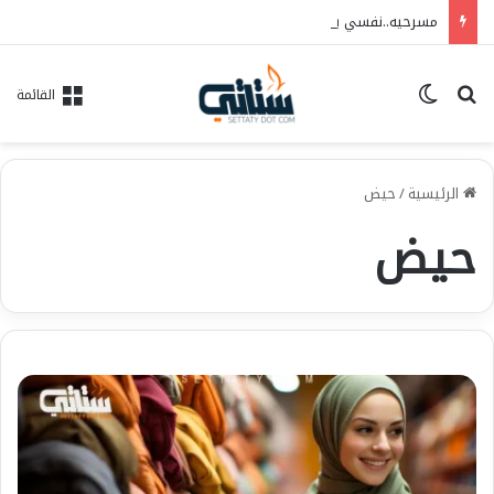
مسرحيه..نفسي بتوجعني…فريق الحلم للفنون..العرض ١٠/٦ علي مسرح الهوسابير
بحث عن
الوضع المظلم
القائمة
الرئيسية
/
حيض
حيض