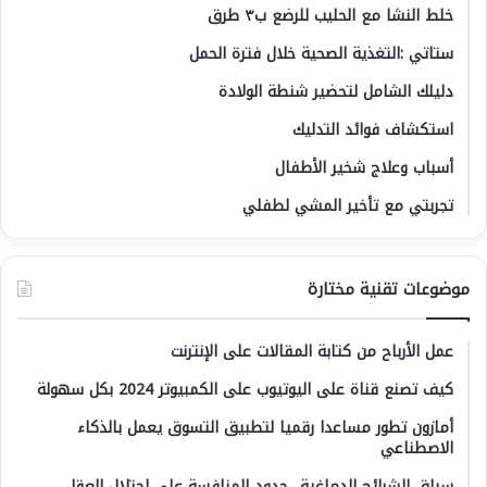
خلط النشا مع الحليب للرضع ب٣ طرق
ستاتي :التغذية الصحية خلال فترة الحمل
دليلك الشامل لتحضير شنطة الولادة
استكشاف فوائد التدليك
أسباب وعلاج شخير الأطفال
تجربتي مع تأخير المشي لطفلي
موضوعات تقنية مختارة
عمل الأرباح من كتابة المقالات على الإنترنت
كيف تصنع قناة على اليوتيوب على الكمبيوتر 2024 بكل سهولة
أمازون تطور مساعدا رقميا لتطبيق التسوق يعمل بالذكاء
الاصطناعي
سباق الشرائح الدماغية.. حدود المنافسة على احتلال العقل