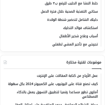
خلط النشا مع الحليب للرضع ب٣ طرق
ستاتي :التغذية الصحية خلال فترة الحمل
دليلك الشامل لتحضير شنطة الولادة
استكشاف فوائد التدليك
أسباب وعلاج شخير الأطفال
تجربتي مع تأخير المشي لطفلي
موضوعات تقنية مختارة
عمل الأرباح من كتابة المقالات على الإنترنت
كيف تصنع قناة على اليوتيوب على الكمبيوتر 2024 بكل سهولة
أمازون تطور مساعدا رقميا لتطبيق التسوق يعمل بالذكاء
الاصطناعي
سباق الشرائح الدماغية.. حدود المنافسة على احتلال العقل