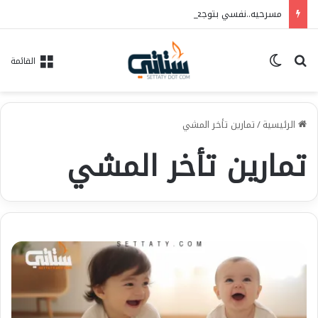
مسرحيه..نفسي بتوجعني…فريق الحلم للفنون..العرض ١٠/٦ علي مسرح الهوسابير
بحث عن
الوضع المظلم
القائمة
الرئيسية
/
تمارين تأخر المشي
تمارين تأخر المشي