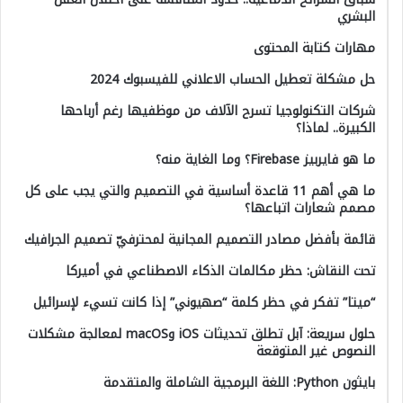
البشري
مهارات كتابة المحتوى
حل مشكلة تعطيل الحساب الاعلاني للفيسبوك 2024
شركات التكنولوجيا تسرح الآلاف من موظفيها رغم أرباحها
الكبيرة.. لماذا؟
ما هو فايربيز Firebase؟ وما الغاية منه؟
ما هي أهم 11 قاعدة أساسية في التصميم والتي يجب على كل
مصمم شعارات اتباعها؟
قائمة بأفضل مصادر التصميم المجانية لمحترفيّ تصميم الجرافيك
تحت النقاش: حظر مكالمات الذكاء الاصطناعي في أميركا
“ميتا” تفكر في حظر كلمة “صهيوني” إذا كانت تسيء لإسرائيل
حلول سريعة: آبل تطلق تحديثات iOS وmacOS لمعالجة مشكلات
النصوص غير المتوقعة
بايثون Python: اللغة البرمجية الشاملة والمتقدمة