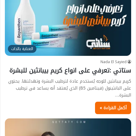
العناية بالذات
Nada El Sayied
ستاتي :تعرفي على انواع كريم بيبانثين للبشرة
كريم بيبانثين للوجه يُستخدم عادة لترطيب البشرة وتهدئتها. يحتوي
على البانثينول (فيتامين B5) الذي يُعتقد أنه يساعد في ترطيب
البشرة.…
أكمل القراءة »