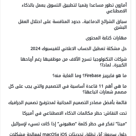
أمازون تطور مساعدا رقميا لتطبيق التسوق يعمل بالذكاء
الاصطناعي
سباق الشرائح الدماغية.. حدود المنافسة على احتلال العقل
البشري
مهارات كتابة المحتوى
حل مشكلة تعطيل الحساب الاعلاني للفيسبوك 2024
شركات التكنولوجيا تسرح الآلاف من موظفيها رغم أرباحها
الكبيرة.. لماذا؟
ما هو فايربيز Firebase؟ وما الغاية منه؟
ما هي أهم 11 قاعدة أساسية في التصميم والتي يجب على كل
مصمم شعارات اتباعها؟
قائمة بأفضل مصادر التصميم المجانية لمحترفيّ تصميم الجرافيك
تحت النقاش: حظر مكالمات الذكاء الاصطناعي في أميركا
“ميتا” تفكر في حظر كلمة “صهيوني” إذا كانت تسيء لإسرائيل
حلول سريعة: آبل تطلق تحديثات iOS وmacOS لمعالجة مشكلات