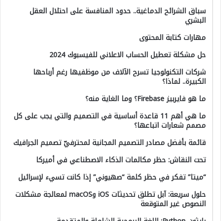
سباق الشرائح الدماغية.. حدود المنافسة على احتلال العقل
البشري
مهارات كتابة المحتوى
حل مشكلة تعطيل الحساب الاعلاني للفيسبوك 2024
شركات التكنولوجيا تسرح الآلاف من موظفيها رغم أرباحها
الكبيرة.. لماذا؟
ما هو فايربيز Firebase؟ وما الغاية منه؟
ما هي أهم 11 قاعدة أساسية في التصميم والتي يجب على كل
مصمم شعارات اتباعها؟
قائمة بأفضل مصادر التصميم المجانية لمحترفيّ تصميم الجرافيك
تحت النقاش: حظر مكالمات الذكاء الاصطناعي في أميركا
“ميتا” تفكر في حظر كلمة “صهيوني” إذا كانت تسيء لإسرائيل
حلول سريعة: آبل تطلق تحديثات iOS وmacOS لمعالجة مشكلات
النصوص غير المتوقعة