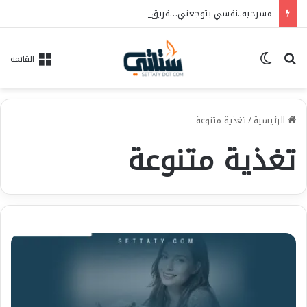
مسرحيه..نفسي بتوجعني…فريق الحلم للفنون..العرض ١٠/٦ علي مسرح الهوسابير
بحث عن
الوضع المظلم
القائمة
الرئيسية
/
تغذية متنوعة
تغذية متنوعة