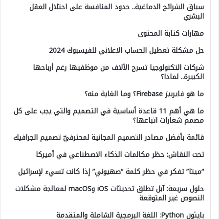
سباق الشرائح الدماغية.. حدود المنافسة على احتلال العقل
البشري
مهارات كتابة المحتوى
حل مشكلة تعطيل الحساب الاعلاني للفيسبوك 2024
شركات التكنولوجيا تسرح الآلاف من موظفيها رغم أرباحها
الكبيرة.. لماذا؟
ما هو فايربيز Firebase؟ وما الغاية منه؟
ما هي أهم 11 قاعدة أساسية في التصميم والتي يجب على كل
مصمم شعارات اتباعها؟
قائمة بأفضل مصادر التصميم المجانية لمحترفيّ تصميم الجرافيك
تحت النقاش: حظر مكالمات الذكاء الاصطناعي في أميركا
“ميتا” تفكر في حظر كلمة “صهيوني” إذا كانت تسيء لإسرائيل
حلول سريعة: آبل تطلق تحديثات iOS وmacOS لمعالجة مشكلات
النصوص غير المتوقعة
بايثون Python: اللغة البرمجية الشاملة والمتقدمة