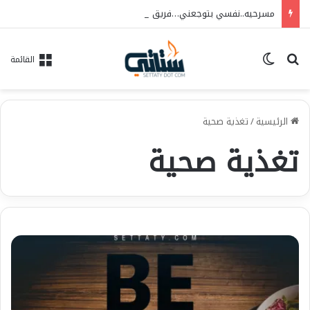
مسرحيه..نفسي بتوجعني…فريق الحلم للفنون..العرض ١٠/٦ علي مسرح الهوسابير
بحث عن
الوضع المظلم
القائمة
الرئيسية
/
تغذية صحية
تغذية صحية