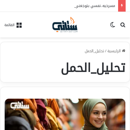
مسرحيه..نفسي بتوجعني…فريق الحلم للفنون..العرض ١٠/٦ علي مسرح الهوسابير
بحث عن
الوضع المظلم
القائمة
الرئيسية
/
تحليل_الحمل
تحليل_الحمل