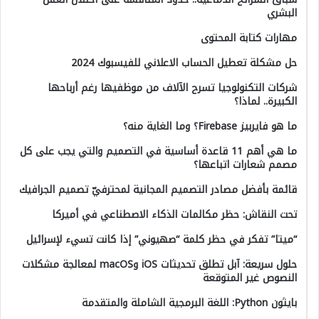
البشري
مهارات كتابة المحتوى
حل مشكلة تعطيل الحساب الاعلاني للفيسبوك 2024
شركات التكنولوجيا تسرح الآلاف من موظفيها رغم أرباحها
الكبيرة.. لماذا؟
ما هو فايربيز Firebase؟ وما الغاية منه؟
ما هي أهم 11 قاعدة أساسية في التصميم والتي يجب على كل
مصمم شعارات اتباعها؟
قائمة بأفضل مصادر التصميم المجانية لمحترفيّ تصميم الجرافيك
تحت النقاش: حظر مكالمات الذكاء الاصطناعي في أميركا
“ميتا” تفكر في حظر كلمة “صهيوني” إذا كانت تسيء لإسرائيل
حلول سريعة: آبل تطلق تحديثات iOS وmacOS لمعالجة مشكلات
النصوص غير المتوقعة
بايثون Python: اللغة البرمجية الشاملة والمتقدمة