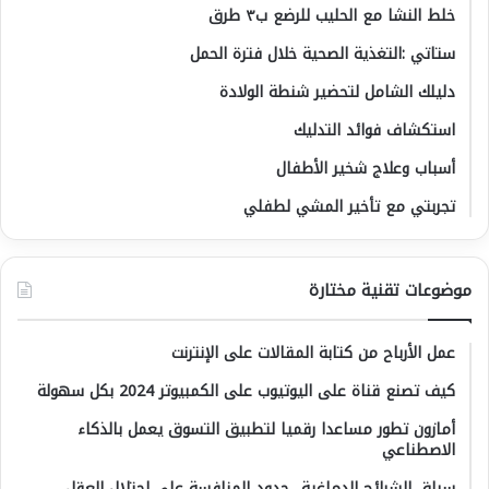
خلط النشا مع الحليب للرضع ب٣ طرق
ستاتي :التغذية الصحية خلال فترة الحمل
دليلك الشامل لتحضير شنطة الولادة
استكشاف فوائد التدليك
أسباب وعلاج شخير الأطفال
تجربتي مع تأخير المشي لطفلي
موضوعات تقنية مختارة
عمل الأرباح من كتابة المقالات على الإنترنت
كيف تصنع قناة على اليوتيوب على الكمبيوتر 2024 بكل سهولة
أمازون تطور مساعدا رقميا لتطبيق التسوق يعمل بالذكاء
الاصطناعي
سباق الشرائح الدماغية.. حدود المنافسة على احتلال العقل