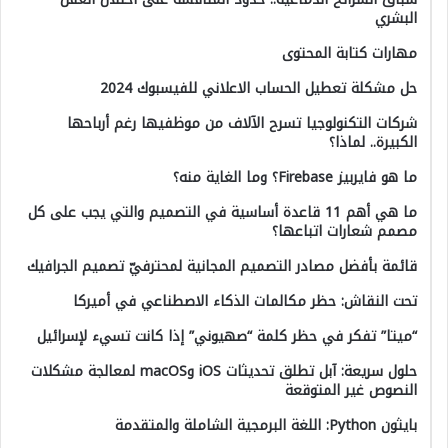
البشري
مهارات كتابة المحتوى
حل مشكلة تعطيل الحساب الاعلاني للفيسبوك 2024
شركات التكنولوجيا تسرح الآلاف من موظفيها رغم أرباحها
الكبيرة.. لماذا؟
ما هو فايربيز Firebase؟ وما الغاية منه؟
ما هي أهم 11 قاعدة أساسية في التصميم والتي يجب على كل
مصمم شعارات اتباعها؟
قائمة بأفضل مصادر التصميم المجانية لمحترفيّ تصميم الجرافيك
تحت النقاش: حظر مكالمات الذكاء الاصطناعي في أميركا
“ميتا” تفكر في حظر كلمة “صهيوني” إذا كانت تسيء لإسرائيل
حلول سريعة: آبل تطلق تحديثات iOS وmacOS لمعالجة مشكلات
النصوص غير المتوقعة
بايثون Python: اللغة البرمجية الشاملة والمتقدمة