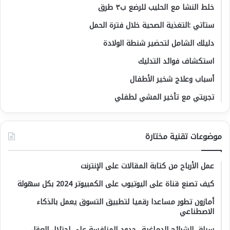
خلط النشا مع الحليب للرضع ب٣ طرق
ستاتي :التغذية الصحية خلال فترة الحمل
دليلك الشامل لتحضير شنطة الولادة
استكشاف فوائد التدليك
أسباب وعلاج شخير الأطفال
تجربتي مع تأخير المشي لطفلي
موضوعات تقنية مختارة
عمل الأرباح من كتابة المقالات على الإنترنت
كيف تصنع قناة على اليوتيوب على الكمبيوتر 2024 بكل سهولة
أمازون تطور مساعدا رقميا لتطبيق التسوق يعمل بالذكاء
الاصطناعي
سباق الشرائح الدماغية.. حدود المنافسة على احتلال العقل