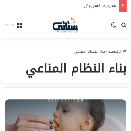
مسرحيه..نفسي بتوجعني…فريق الحلم للفنون..العرض ١٠/٦ علي مسرح الهوسابير
بحث عن
الوضع المظلم
القائمة
الرئيسية
/
بناء النظام المناعي
بناء النظام المناعي