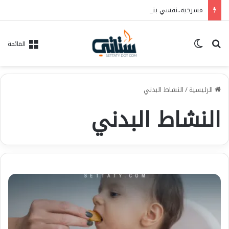
مسرحيه..نفسي بتوجعني…فريق الحلم للفنون..العرض ١٠/٦ علي مسرح الهوسابير
بحث عن
الوضع المظلم
القائمة
الرئيسية
/
النشاط البدني
النشاط البدني