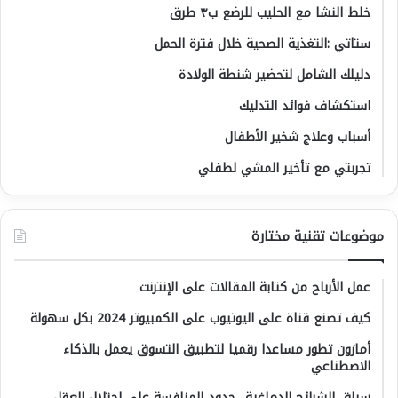
خلط النشا مع الحليب للرضع ب٣ طرق
ستاتي :التغذية الصحية خلال فترة الحمل
دليلك الشامل لتحضير شنطة الولادة
استكشاف فوائد التدليك
أسباب وعلاج شخير الأطفال
تجربتي مع تأخير المشي لطفلي
موضوعات تقنية مختارة
عمل الأرباح من كتابة المقالات على الإنترنت
كيف تصنع قناة على اليوتيوب على الكمبيوتر 2024 بكل سهولة
أمازون تطور مساعدا رقميا لتطبيق التسوق يعمل بالذكاء
الاصطناعي
سباق الشرائح الدماغية.. حدود المنافسة على احتلال العقل