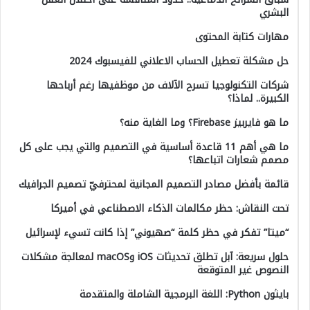
البشري
مهارات كتابة المحتوى
حل مشكلة تعطيل الحساب الاعلاني للفيسبوك 2024
شركات التكنولوجيا تسرح الآلاف من موظفيها رغم أرباحها
الكبيرة.. لماذا؟
ما هو فايربيز Firebase؟ وما الغاية منه؟
ما هي أهم 11 قاعدة أساسية في التصميم والتي يجب على كل
مصمم شعارات اتباعها؟
قائمة بأفضل مصادر التصميم المجانية لمحترفيّ تصميم الجرافيك
تحت النقاش: حظر مكالمات الذكاء الاصطناعي في أميركا
“ميتا” تفكر في حظر كلمة “صهيوني” إذا كانت تسيء لإسرائيل
حلول سريعة: آبل تطلق تحديثات iOS وmacOS لمعالجة مشكلات
النصوص غير المتوقعة
بايثون Python: اللغة البرمجية الشاملة والمتقدمة