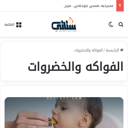
مسرحيه..نفسي بتوجعني…فريق الحلم للفنون..العرض ١٠/٦ علي مسرح الهوسابير
بحث عن
الوضع المظلم
القائمة
الرئيسية
/
الفواكه والخضروات
الفواكه والخضروات