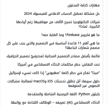
مهارات كتابة المحتوى
حل مشكلة تعطيل الحساب الاعلاني للفيسبوك 2024
شركات التكنولوجيا تسرح الآلاف من موظفيها رغم أرباحها
الكبيرة.. لماذا؟
ما هو فايربيز Firebase؟ وما الغاية منه؟
ما هي أهم 11 قاعدة أساسية في التصميم والتي يجب على كل
مصمم شعارات اتباعها؟
قائمة بأفضل مصادر التصميم المجانية لمحترفيّ تصميم الجرافيك
تحت النقاش: حظر مكالمات الذكاء الاصطناعي في أميركا
“ميتا” تفكر في حظر كلمة “صهيوني” إذا كانت تسيء لإسرائيل
حلول سريعة: آبل تطلق تحديثات iOS وmacOS لمعالجة مشكلات
النصوص غير المتوقعة
بايثون Python: اللغة البرمجية الشاملة والمتقدمة
الذكاء الاصطناعي (AI): تعريفه – الوظائف المُتاحة مع رواتبها