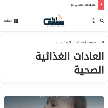
مسرحيه..نفسي بتوجعني…فريق الحلم للفنون..العرض ١٠/٦ علي مسرح الهوسابير
بحث عن
الوضع المظلم
القائمة
الرئيسية
/
العادات الغذائية الصحية
العادات الغذائية
الصحية