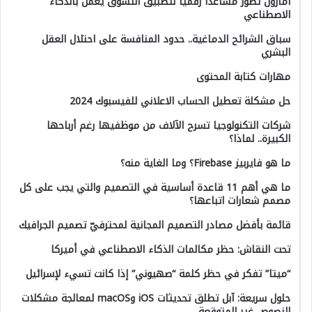
أمازون تطور مساعدا رقميا لتطبيق التسوق يعمل بالذكاء
الاصطناعي
سباق الشرائح الدماغية.. حدود المنافسة على احتلال العقل
البشري
مهارات كتابة المحتوى
حل مشكلة تعطيل الحساب الاعلاني للفيسبوك 2024
شركات التكنولوجيا تسرح الآلاف من موظفيها رغم أرباحها
الكبيرة.. لماذا؟
ما هو فايربيز Firebase؟ وما الغاية منه؟
ما هي أهم 11 قاعدة أساسية في التصميم والتي يجب على كل
مصمم شعارات اتباعها؟
قائمة بأفضل مصادر التصميم المجانية لمحترفيّ تصميم الجرافيك
تحت النقاش: حظر مكالمات الذكاء الاصطناعي في أميركا
“ميتا” تفكر في حظر كلمة “صهيوني” إذا كانت تسيء لإسرائيل
حلول سريعة: آبل تطلق تحديثات iOS وmacOS لمعالجة مشكلات
النصوص غير المتوقعة